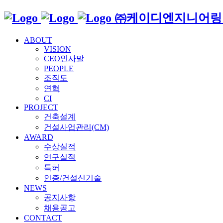
㈜케이디엔지니어링
ABOUT
VISION
CEO인사말
PEOPLE
조직도
연혁
CI
PROJECT
건축설계
건설사업관리(CM)
AWARD
수상실적
연구실적
특허
인증/건설신기술
NEWS
공지사항
채용공고
CONTACT