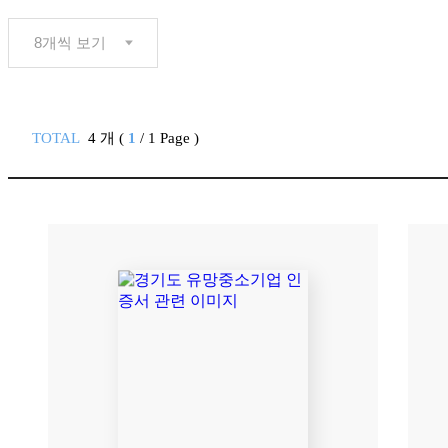
TOTAL
4 개 (
1
/ 1 Page )