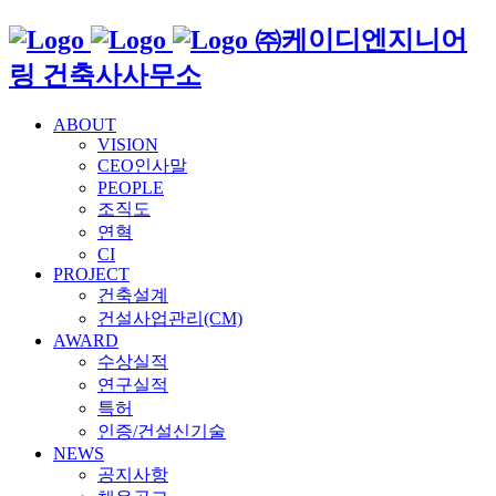
㈜케이디엔지니어
링 건축사사무소
ABOUT
VISION
CEO인사말
PEOPLE
조직도
연혁
CI
PROJECT
건축설계
건설사업관리(CM)
AWARD
수상실적
연구실적
특허
인증/건설신기술
NEWS
공지사항