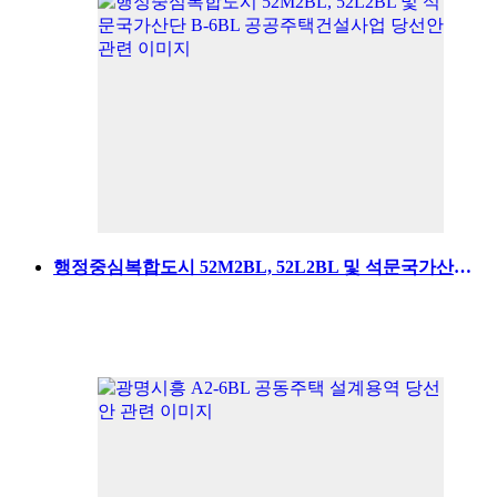
행정중심복합도시 52M2BL, 52L2BL 및 석문국가산단 B-6BL 공공주택건설사업 당선안