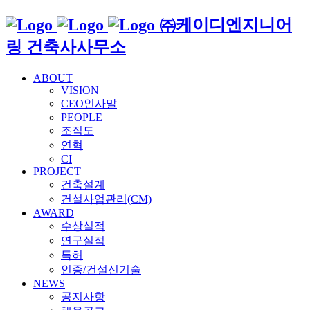
㈜케이디엔지니어
링 건축사사무소
ABOUT
VISION
CEO인사말
PEOPLE
조직도
연혁
CI
PROJECT
건축설계
건설사업관리(CM)
AWARD
수상실적
연구실적
특허
인증/건설신기술
NEWS
공지사항